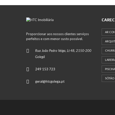
CAREC
AR CO
Proporcionar aos nossos clientes serviços
perfeitos e com menor custo possível.
ARQUI
Rua João Pedro Veiga, Lt 48, 2150-200
CHURR
Golegã
LAREIR
249 153 723
PISCIN
SÓTÃO
geral@htcgolega.pt