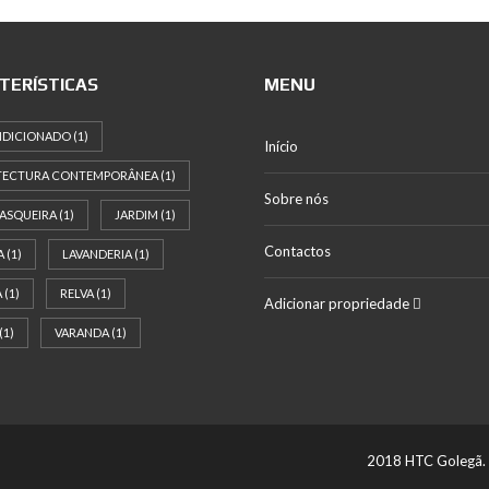
TERÍSTICAS
MENU
NDICIONADO
(1)
Início
TECTURA CONTEMPORÂNEA
(1)
Sobre nós
ASQUEIRA
(1)
JARDIM
(1)
Contactos
A
(1)
LAVANDERIA
(1)
A
(1)
RELVA
(1)
Adicionar propriedade
(1)
VARANDA
(1)
2018 HTC Golegã. 