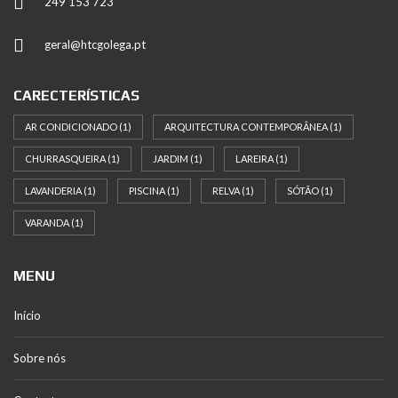
249 153 723
geral@htcgolega.pt
CARECTERÍSTICAS
AR CONDICIONADO
(1)
ARQUITECTURA CONTEMPORÂNEA
(1)
CHURRASQUEIRA
(1)
JARDIM
(1)
LAREIRA
(1)
LAVANDERIA
(1)
PISCINA
(1)
RELVA
(1)
SÓTÃO
(1)
VARANDA
(1)
MENU
Início
Sobre nós