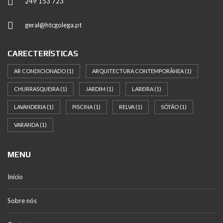
249 153 723
geral@htcgolega.pt
CARECTERÍSTICAS
AR CONDICIONADO
(1)
ARQUITECTURA CONTEMPORÂNEA
(1)
CHURRASQUEIRA
(1)
JARDIM
(1)
LAREIRA
(1)
LAVANDERIA
(1)
PISCINA
(1)
RELVA
(1)
SÓTÃO
(1)
VARANDA
(1)
MENU
Início
Sobre nós